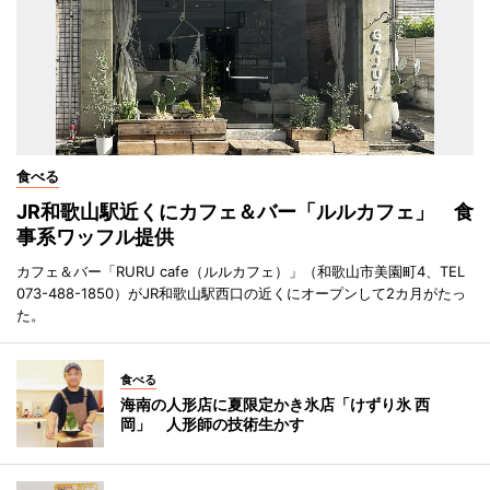
食べる
JR和歌山駅近くにカフェ＆バー「ルルカフェ」 食
事系ワッフル提供
カフェ＆バー「RURU cafe（ルルカフェ）」（和歌山市美園町4、TEL
073-488-1850）がJR和歌山駅西口の近くにオープンして2カ月がたっ
た。
食べる
海南の人形店に夏限定かき氷店「けずり氷 西
岡」 人形師の技術生かす