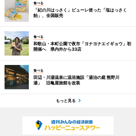
食べる
「紀の川はっさく」ピューレ使った「塩はっさく
飴」、全国販売
食べる
和歌山・本町公園で夜市「ヨナヨナエイギョウ」初
開催へ 県内外から33店
食べる
田辺・川湯温泉に温浴施設「湯治の庭 熊野川
湯」 旧亀屋旅館を改装
もっと見る