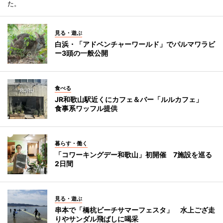
た。
見る・遊ぶ
白浜・「アドベンチャーワールド」でパルマワラビ
ー3頭の一般公開
食べる
JR和歌山駅近くにカフェ＆バー「ルルカフェ」
食事系ワッフル提供
暮らす・働く
「コワーキングデー和歌山」初開催 7施設を巡る
2日間
見る・遊ぶ
串本で「橋杭ビーチサマーフェスタ」 水上ござ走
りやサンダル飛ばしに喝采