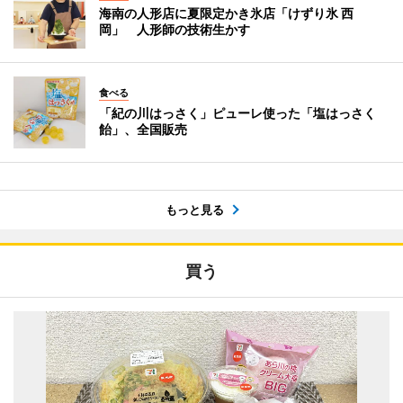
海南の人形店に夏限定かき氷店「けずり氷 西
岡」 人形師の技術生かす
食べる
「紀の川はっさく」ピューレ使った「塩はっさく
飴」、全国販売
もっと見る
買う