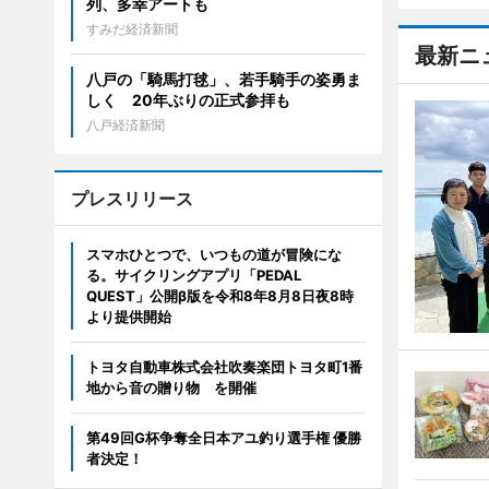
列、多幸アートも
すみだ経済新聞
最新ニ
八戸の「騎馬打毬」、若手騎手の姿勇ま
しく 20年ぶりの正式参拝も
八戸経済新聞
プレスリリース
スマホひとつで、いつもの道が冒険にな
る。サイクリングアプリ「PEDAL
QUEST」公開β版を令和8年8月8日夜8時
より提供開始
トヨタ自動車株式会社吹奏楽団トヨタ町1番
地から音の贈り物 を開催
第49回G杯争奪全日本アユ釣り選手権 優勝
者決定！