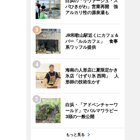
白浜の「リヴァージュ・ス
パひきがわ」営業再開 強
アルカリ性の源泉湯も
JR和歌山駅近くにカフェ＆
バー「ルルカフェ」 食事
系ワッフル提供
海南の人形店に夏限定かき
氷店「けずり氷 西岡」 人
形師の技術生かす
白浜・「アドベンチャーワ
ールド」でパルマワラビー
3頭の一般公開
もっと見る