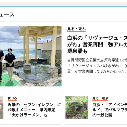
ュース
見る・遊ぶ
白浜の「リヴァージュ・
がわ」営業再開 強アル
源泉湯も
吉野熊野国立公園の志原海岸近くの
「リヴァージュ・スパひきがわ」（
置）が営業再開して3カ月がたった
食べる
見る・遊ぶ
近畿の「セブン-イレブン」に
白浜・「アドベン
和歌山メニュー 県内限定
ルド」でパルマワ
「天かけラーメン」も
の一般公開