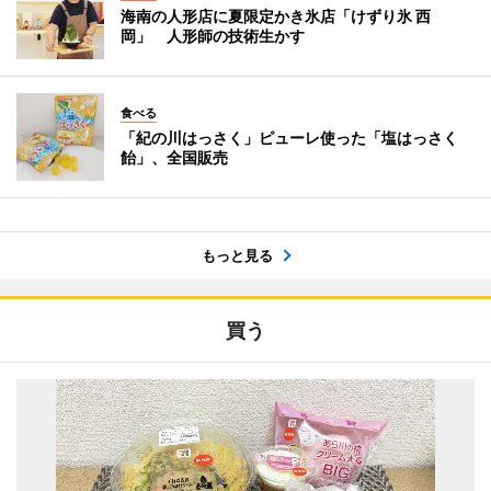
海南の人形店に夏限定かき氷店「けずり氷 西
岡」 人形師の技術生かす
食べる
「紀の川はっさく」ピューレ使った「塩はっさく
飴」、全国販売
もっと見る
買う