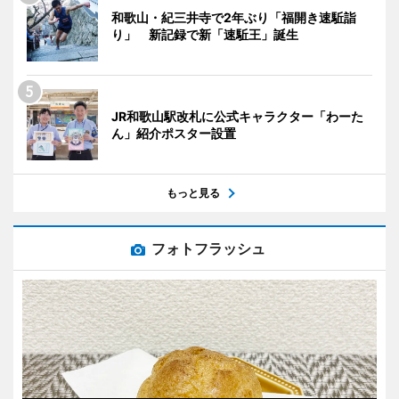
和歌山・紀三井寺で2年ぶり「福開き速駈詣
り」 新記録で新「速駈王」誕生
JR和歌山駅改札に公式キャラクター「わーた
ん」紹介ポスター設置
もっと見る
フォトフラッシュ