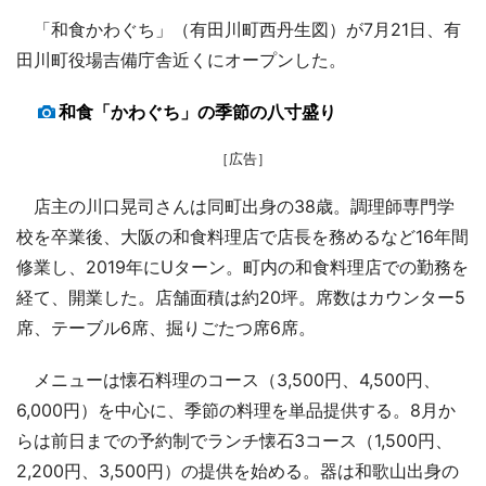
「和食かわぐち」（有田川町西丹生図）が7月21日、有
田川町役場吉備庁舎近くにオープンした。
和食「かわぐち」の季節の八寸盛り
［広告］
店主の川口晃司さんは同町出身の38歳。調理師専門学
校を卒業後、大阪の和食料理店で店長を務めるなど16年間
修業し、2019年にUターン。町内の和食料理店での勤務を
経て、開業した。店舗面積は約20坪。席数はカウンター5
席、テーブル6席、掘りごたつ席6席。
メニューは懐石料理のコース（3,500円、4,500円、
6,000円）を中心に、季節の料理を単品提供する。8月か
らは前日までの予約制でランチ懐石3コース（1,500円、
2,200円、3,500円）の提供を始める。器は和歌山出身の