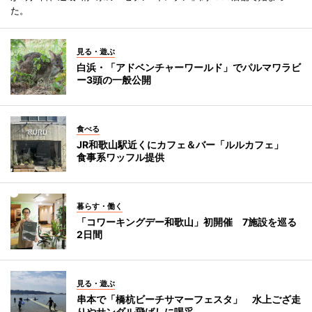
た。
見る・遊ぶ
白浜・「アドベンチャーワールド」でパルマワラビ
ー3頭の一般公開
食べる
JR和歌山駅近くにカフェ＆バー「ルルカフェ」
食事系ワッフル提供
暮らす・働く
「コワーキングデー和歌山」初開催 7施設を巡る
2日間
見る・遊ぶ
串本で「橋杭ビーチサマーフェスタ」 水上ござ走
りやサンダル飛ばしに喝采