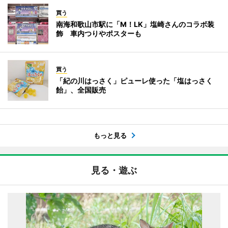
買う
南海和歌山市駅に「M！LK」塩崎さんのコラボ装
飾 車内つりやポスターも
買う
「紀の川はっさく」ピューレ使った「塩はっさく
飴」、全国販売
もっと見る
見る・遊ぶ