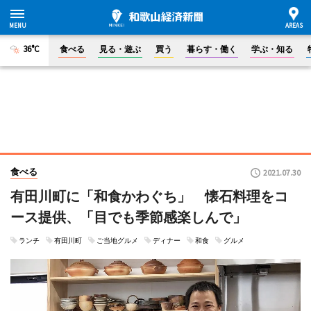
36°C
食べる
見る・遊ぶ
買う
暮らす・働く
学ぶ・知る
食べる
2021.07.30
有田川町に「和食かわぐち」 懐石料理をコ
ース提供、「目でも季節感楽しんで」
ランチ
有田川町
ご当地グルメ
ディナー
和食
グルメ