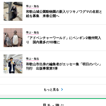
学ぶ・知る
和歌山城公園動物園の新入りツキノワグマの名前と
絵を募集 来春公開へ
学ぶ・知る
「アドベンチャーワールド」にペンギン2種仲間入
り 国内最多の10種に
学ぶ・知る
和歌山市出身の編集者がエッセー集「明日のパン」
刊行 出版事業第1弾
もっと見る
見る・遊ぶ