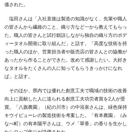
価された。
塩田さんは「入社直後は製造の知識がなく、先輩や職人
の皆さんから繊維のこと、織り方など一から教えてもらっ
た。職人の皆さんと試行錯誤しながら独自の織り方のボデ
ィータオル開発に取り組んだ」と話す。「高度な技術を持
った職人のほか、営業担当者や販売店の皆さんとの協働が
あったから作ることができた。改めて感謝したい。大好き
なタオルをたくさんの人に知ってもらうきっかけになれ
ば」と話す。
そのほか、県内では優れた創意工夫で職域の技術の改善
向上に貢献した人に送られる創意工夫功労者賞を2人が受
賞。「八旗農園」（紀の川市）の中浴泉さんは、緑色保持
キウイピューレの製造技術を考案した。「有本農園」（み
なべ町）の有本陽平さんは、ウメ「翠香」の香りを生かし
たシロップ作りが評価された。