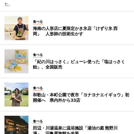
た。
食べる
海南の人形店に夏限定かき氷店「けずり氷 西
岡」 人形師の技術生かす
食べる
「紀の川はっさく」ピューレ使った「塩はっさく
飴」、全国販売
食べる
和歌山・本町公園で夜市「ヨナヨナエイギョウ」初
開催へ 県内外から33店
食べる
田辺・川湯温泉に温浴施設「湯治の庭 熊野川
湯」 旧亀屋旅館を改装