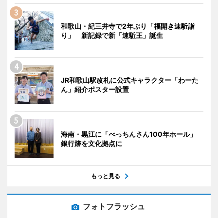
和歌山・紀三井寺で2年ぶり「福開き速駈詣
り」 新記録で新「速駈王」誕生
JR和歌山駅改札に公式キャラクター「わーた
ん」紹介ポスター設置
海南・黒江に「べっちんさん100年ホール」
銀行跡を文化拠点に
もっと見る
フォトフラッシュ