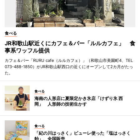
食べる
JR和歌山駅近くにカフェ＆バー「ルルカフェ」 食
事系ワッフル提供
カフェ＆バー「RURU cafe（ルルカフェ）」（和歌山市美園町4、TEL
073-488-1850）がJR和歌山駅西口の近くにオープンして2カ月がたっ
た。
食べる
海南の人形店に夏限定かき氷店「けずり氷 西
岡」 人形師の技術生かす
食べる
「紀の川はっさく」ピューレ使った「塩はっさく
飴」、全国販売