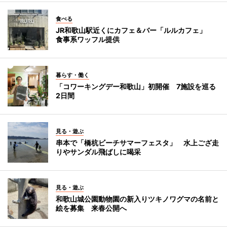
食べる
JR和歌山駅近くにカフェ＆バー「ルルカフェ」
食事系ワッフル提供
暮らす・働く
「コワーキングデー和歌山」初開催 7施設を巡る
2日間
見る・遊ぶ
串本で「橋杭ビーチサマーフェスタ」 水上ござ走
りやサンダル飛ばしに喝采
見る・遊ぶ
和歌山城公園動物園の新入りツキノワグマの名前と
絵を募集 来春公開へ