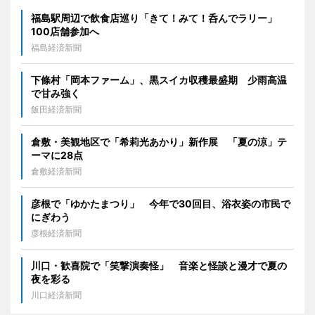
福島駅周辺で飲食店巡り「きて！みて！呑んでラリー」
100店舗参加へ
福島経済新聞
下條村「岡本ファーム」、黒スイカ収穫最盛期 少雨高温
で甘み強く
飯田経済新聞
倉敷・美観地区で「希莉光あかり」新作展 「夏の涼」テ
ーマに28点
倉敷経済新聞
彦根で「ゆかたまつり」 今年で30回目、浴衣姿の市民で
にぎわう
彦根経済新聞
川口・歓喜院で「笑撃演奏怪」 音楽と怪談と漫才で夏の
夜を彩る
川口経済新聞