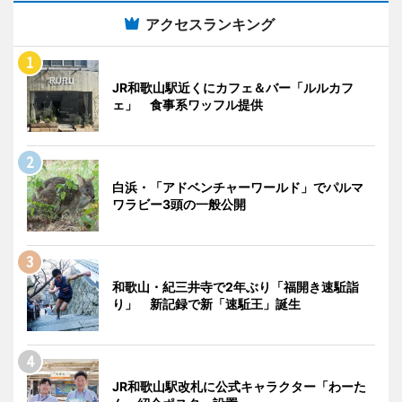
アクセスランキング
JR和歌山駅近くにカフェ＆バー「ルルカフ
ェ」 食事系ワッフル提供
白浜・「アドベンチャーワールド」でパルマ
ワラビー3頭の一般公開
和歌山・紀三井寺で2年ぶり「福開き速駈詣
り」 新記録で新「速駈王」誕生
JR和歌山駅改札に公式キャラクター「わーた