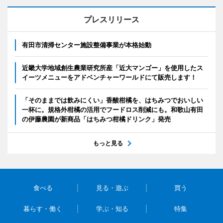
プレスリリース
有田市清掃センター施設整備事業が本格始動
近畿大学地域創生農業研究所産「近大マンゴー」を使用したス
イーツメニューをアドベンチャーワールドにて販売します！
「そのままでは飲みにくい」香酸柑橘を、はちみつでおいしい
一杯に。規格外柑橘の活用でフードロス削減にも。和歌山有田
の伊藤農園が新商品「はちみつ柑橘ドリンク」発売
もっと見る
食べる
見る・遊ぶ
買う
暮らす・働く
学ぶ・知る
特集