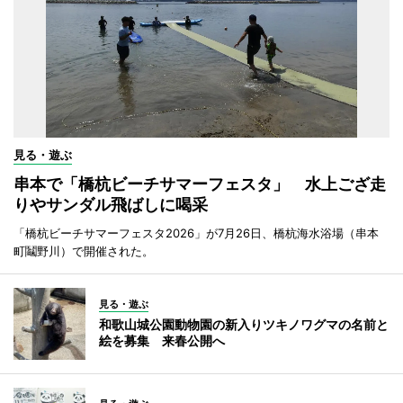
見る・遊ぶ
串本で「橋杭ビーチサマーフェスタ」 水上ござ走
りやサンダル飛ばしに喝采
「橋杭ビーチサマーフェスタ2026」が7月26日、橋杭海水浴場（串本
町鬮野川）で開催された。
見る・遊ぶ
和歌山城公園動物園の新入りツキノワグマの名前と
絵を募集 来春公開へ