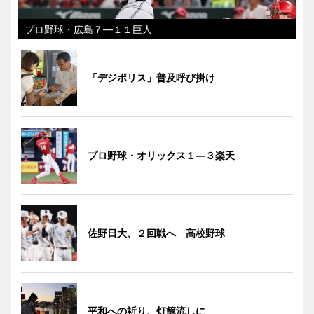
プロ野球・広島７―１１巨人
「デジポリス」普及呼び掛け
プロ野球・オリックス１―３楽天
佐野日大、２回戦へ 高校野球
平和への祈り、灯籠流しに