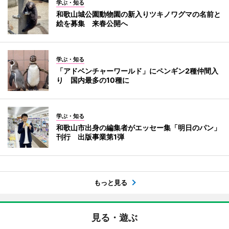
学ぶ・知る
和歌山城公園動物園の新入りツキノワグマの名前と
絵を募集 来春公開へ
学ぶ・知る
「アドベンチャーワールド」にペンギン2種仲間入
り 国内最多の10種に
学ぶ・知る
和歌山市出身の編集者がエッセー集「明日のパン」
刊行 出版事業第1弾
もっと見る
見る・遊ぶ