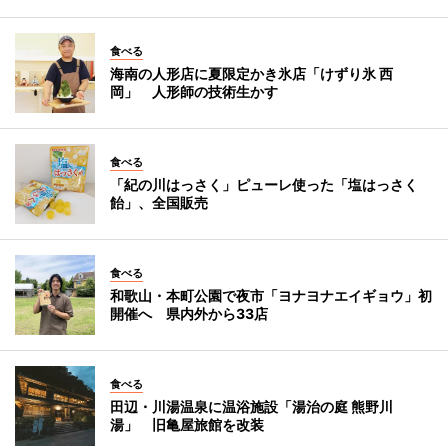
食べる
海南の人形店に夏限定かき氷店「けずり氷 西
岡」 人形師の技術生かす
食べる
「紀の川はっさく」ピューレ使った「塩はっさく
飴」、全国販売
食べる
和歌山・本町公園で夜市「ヨナヨナエイギョウ」初
開催へ 県内外から33店
食べる
田辺・川湯温泉に温浴施設「湯治の庭 熊野川
湯」 旧亀屋旅館を改装