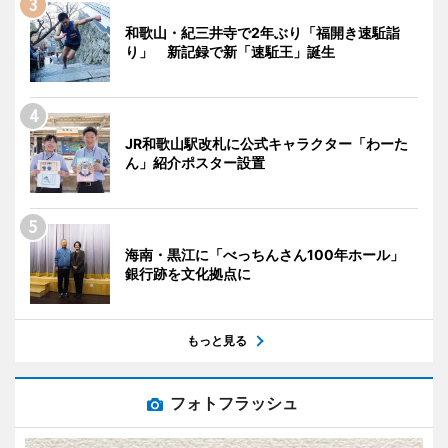
和歌山・紀三井寺で2年ぶり「福開き速駈詣
り」 新記録で新「速駈王」誕生
JR和歌山駅改札に公式キャラクター「わーた
ん」紹介ポスター設置
海南・黒江に「べっちんさん100年ホール」
銀行跡を文化拠点に
もっと見る
フォトフラッシュ