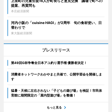
上里町の児童生徒16人が町長らと意見交換 議場で町への
提案、再質問も
本庄経済新聞
河内小阪の「cuisine HAGI」が2周年 旬の食材使い、日
替わりで
東大阪経済新聞
プレスリリース
第49回G杯争奪全日本アユ釣り選手権 優勝者決定！
消費者ネットワークわかやまと共催で、公開学習会を開催しま
す
猛暑・天候に左右されない「子どもの遊び場」を検証！市民体
育館に期間限定の「屋内型遊び場」を整備！
もっと見る