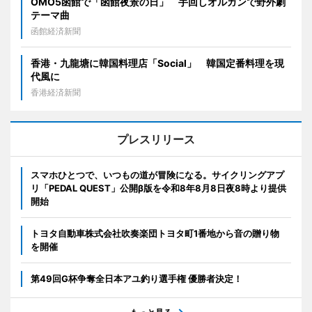
OMO5函館で「函館夜景の日」 手回しオルガンで野外劇
テーマ曲
函館経済新聞
香港・九龍塘に韓国料理店「Social」 韓国定番料理を現
代風に
香港経済新聞
プレスリリース
スマホひとつで、いつもの道が冒険になる。サイクリングアプ
リ「PEDAL QUEST」公開β版を令和8年8月8日夜8時より提供
開始
トヨタ自動車株式会社吹奏楽団トヨタ町1番地から音の贈り物
を開催
第49回G杯争奪全日本アユ釣り選手権 優勝者決定！