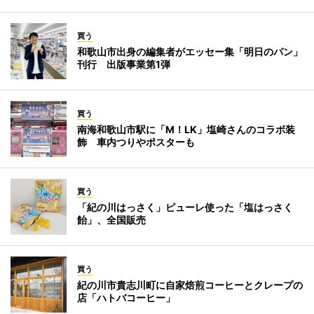
買う
和歌山市出身の編集者がエッセー集「明日のパン」
刊行 出版事業第1弾
買う
南海和歌山市駅に「M！LK」塩崎さんのコラボ装
飾 車内つりやポスターも
買う
「紀の川はっさく」ピューレ使った「塩はっさく
飴」、全国販売
買う
紀の川市貴志川町に自家焙煎コーヒーとクレープの
店「ハトバコーヒー」