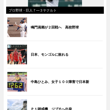
プロ野球・巨人７―３ヤクルト
鳴門渦潮が２回戦へ 高校野球
日本、モンゴルに敗れる
中島ひとみ、女子１００障害で日本新
Ｐ１哨戒機、ジブチへ出発