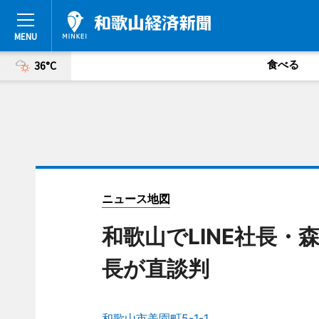
食べる
36°C
ニュース地図
和歌山でLINE社長
長が直談判
和歌山市美園町5-1-1