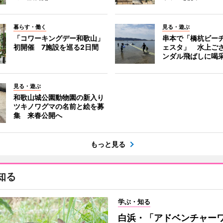
暮らす・働く
見る・遊ぶ
「コワーキングデー和歌山」
串本で「橋杭ビー
初開催 7施設を巡る2日間
ェスタ」 水上ご
ンダル飛ばしに喝
見る・遊ぶ
和歌山城公園動物園の新入り
ツキノワグマの名前と絵を募
集 来春公開へ
もっと見る
知る
学ぶ・知る
白浜・「アドベンチャー