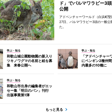
ド」でパルマワラビー3頭
公開
アドベンチャーワールド（白浜町堅
27日、パルマワラビー3頭の一般公
た。
学ぶ・知る
学ぶ・知る
和歌山城公園動物園の新入り
「アドベンチャー
ツキノワグマの名前と絵を募
にペンギン2種仲
集 来春公開へ
内最多の10種に
学ぶ・知る
和歌山市出身の編集者がエッ
セー集「明日のパン」刊行
出版事業第1弾
もっと見る