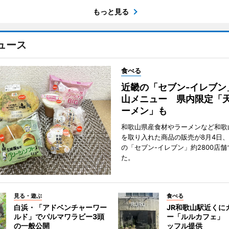
もっと見る
ュース
食べる
近畿の「セブン-イレブン
山メニュー 県内限定「
ーメン」も
和歌山県産食材やラーメンなど和歌
を取り入れた商品の販売が8月4日、
の「セブン-イレブン」約2800店
た。
見る・遊ぶ
食べる
白浜・「アドベンチャーワー
JR和歌山駅近くに
ルド」でパルマワラビー3頭
ー「ルルカフェ」
の一般公開
ッフル提供