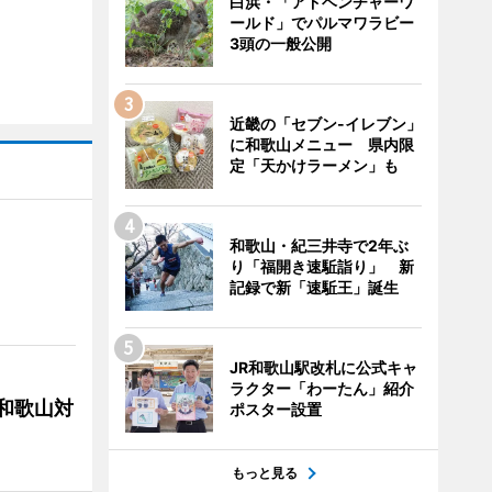
白浜・「アドベンチャーワ
ールド」でパルマワラビー
3頭の一般公開
近畿の「セブン-イレブン」
に和歌山メニュー 県内限
定「天かけラーメン」も
和歌山・紀三井寺で2年ぶ
り「福開き速駈詣り」 新
記録で新「速駈王」誕生
JR和歌山駅改札に公式キャ
ラクター「わーたん」紹介
局和歌山対
ポスター設置
もっと見る