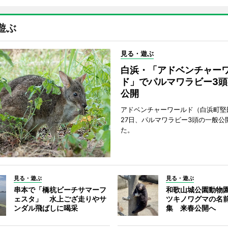
遊ぶ
見る・遊ぶ
白浜・「アドベンチャー
ド」でパルマワラビー3頭
公開
アドベンチャーワールド（白浜町堅
27日、パルマワラビー3頭の一般公
た。
見る・遊ぶ
見る・遊ぶ
串本で「橋杭ビーチサマーフ
和歌山城公園動物
ェスタ」 水上ござ走りやサ
ツキノワグマの名
ンダル飛ばしに喝采
集 来春公開へ