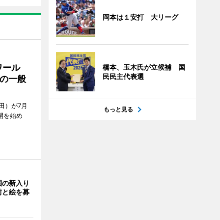
岡本は１安打 大リーグ
ワール
橋本、玉木氏が立候補 国
民民主代表選
の一般
田）が7月
もっと見る
開を始め
園の新入り
前と絵を募