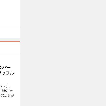
＆バー
ワッフル
カフェ）」
1850）が
て2カ月が