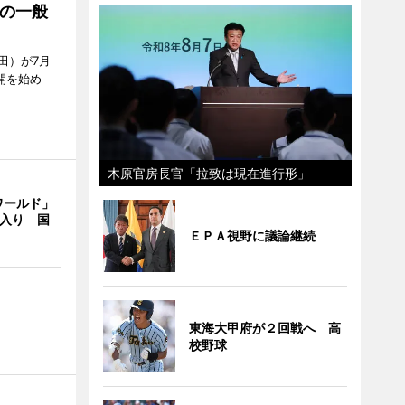
の一般
田）が7月
開を始め
木原官房長官「拉致は現在進行形」
ワールド」
間入り 国
ＥＰＡ視野に議論継続
東海大甲府が２回戦へ 高
校野球