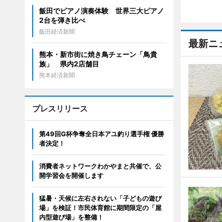
飯田でピアノ演奏体験 世界三大ピアノ
2台を弾き比べ
飯田経済新聞
最新ニ
熊本・新市街に焼き鳥チェーン「鳥貴
族」 県内2店舗目
熊本経済新聞
プレスリリース
第49回G杯争奪全日本アユ釣り選手権 優勝
者決定！
消費者ネットワークわかやまと共催で、公
開学習会を開催します
猛暑・天候に左右されない「子どもの遊び
場」を検証！市民体育館に期間限定の「屋
内型遊び場」を整備！