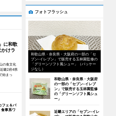
フォトフラッシュ
」に和歌
天かけラ
和歌山県・奈良県・大阪府の一部の「セ
ブン-イレブン」で販売する玉林園監修の
「グリーンソフト風シュー」（パッケー
山の食文化
ジなし）
近畿2府4県
舗で始まっ
和歌山県・奈良県・大阪府
の一部の「セブン-イレブ
ン」で販売する玉林園監修
の「グリーンソフト風シュ
ー」
カフェ＆バ
 食事系ワ
近畿エリアの「セブン-イレ