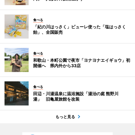
食べる
「紀の川はっさく」ピューレ使った「塩はっさく
飴」、全国販売
食べる
和歌山・本町公園で夜市「ヨナヨナエイギョウ」初
開催へ 県内外から33店
食べる
田辺・川湯温泉に温浴施設「湯治の庭 熊野川
湯」 旧亀屋旅館を改装
もっと見る