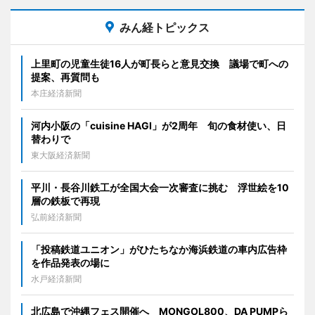
みん経トピックス
上里町の児童生徒16人が町長らと意見交換 議場で町への
提案、再質問も
本庄経済新聞
河内小阪の「cuisine HAGI」が2周年 旬の食材使い、日
替わりで
東大阪経済新聞
平川・長谷川鉄工が全国大会一次審査に挑む 浮世絵を10
層の鉄板で再現
弘前経済新聞
「投稿鉄道ユニオン」がひたちなか海浜鉄道の車内広告枠
を作品発表の場に
水戸経済新聞
北広島で沖縄フェス開催へ MONGOL800、DA PUMPら