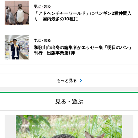
学ぶ・知る
「アドベンチャーワールド」にペンギン2種仲間入
り 国内最多の10種に
学ぶ・知る
和歌山市出身の編集者がエッセー集「明日のパン」
刊行 出版事業第1弾
もっと見る
見る・遊ぶ