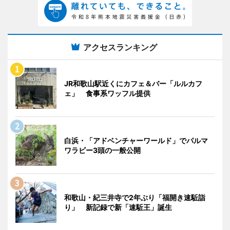
アクセスランキング
JR和歌山駅近くにカフェ＆バー「ルルカフ
ェ」 食事系ワッフル提供
白浜・「アドベンチャーワールド」でパルマ
ワラビー3頭の一般公開
和歌山・紀三井寺で2年ぶり「福開き速駈詣
り」 新記録で新「速駈王」誕生