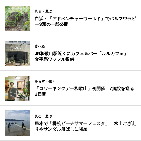
見る・遊ぶ
白浜・「アドベンチャーワールド」でパルマワラビ
ー3頭の一般公開
食べる
JR和歌山駅近くにカフェ＆バー「ルルカフェ」
食事系ワッフル提供
暮らす・働く
「コワーキングデー和歌山」初開催 7施設を巡る
2日間
見る・遊ぶ
串本で「橋杭ビーチサマーフェスタ」 水上ござ走
りやサンダル飛ばしに喝采