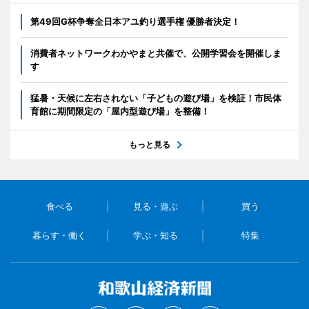
第49回G杯争奪全日本アユ釣り選手権 優勝者決定！
消費者ネットワークわかやまと共催で、公開学習会を開催しま
す
猛暑・天候に左右されない「子どもの遊び場」を検証！市民体
育館に期間限定の「屋内型遊び場」を整備！
もっと見る
食べる
見る・遊ぶ
買う
暮らす・働く
学ぶ・知る
特集