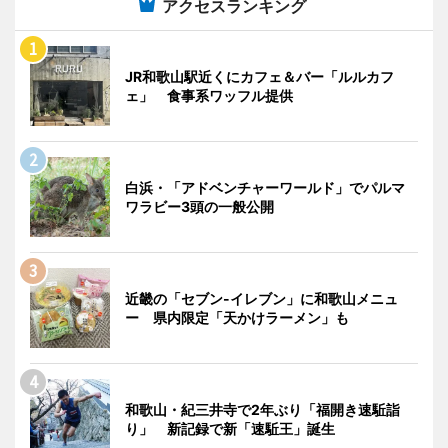
アクセスランキング
JR和歌山駅近くにカフェ＆バー「ルルカフ
ェ」 食事系ワッフル提供
白浜・「アドベンチャーワールド」でパルマ
ワラビー3頭の一般公開
近畿の「セブン-イレブン」に和歌山メニュ
ー 県内限定「天かけラーメン」も
和歌山・紀三井寺で2年ぶり「福開き速駈詣
り」 新記録で新「速駈王」誕生