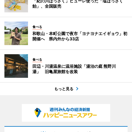
「紀の川はっさく」ピューレ使った「塩はっさく
飴」、全国販売
食べる
和歌山・本町公園で夜市「ヨナヨナエイギョウ」初
開催へ 県内外から33店
食べる
田辺・川湯温泉に温浴施設「湯治の庭 熊野川
湯」 旧亀屋旅館を改装
もっと見る