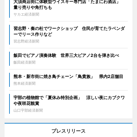
大須商店街に体験型ウイスキー専門店「たまにわ酒店」
量り売りや角打ちも
サカエ経済新聞
習志野・奏の杜でワークショップ 住民が育てたラベンダ
ーでリース作りなど
習志野経済新聞
飯田でピアノ演奏体験 世界三大ピアノ2台を弾き比べ
飯田経済新聞
熊本・新市街に焼き鳥チェーン「鳥貴族」 県内2店舗目
熊本経済新聞
宇部の植物館で「夏休み特別企画」 涼しい夜にカブクワ
や夜咲花観賞
山口宇部経済新聞
プレスリリース