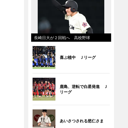
長崎日大が２回戦へ 高校野球
喜ぶ植中 Ｊリーグ
鹿島、逆転で白星発進 Ｊ
リーグ
あいさつされる悠仁さま