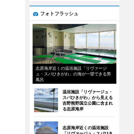
フォトフラッシュ
志原海岸近くの温浴施設「リヴァージ
ュ・スパひきがわ」の海が一望できる男
風呂
温浴施設「リヴァージュ・
スパひきがわ」から見える
吉野熊野国立公園に含まれ
る志原海岸
志原海岸近くの温浴施設
「リヴァージュ・スパひき