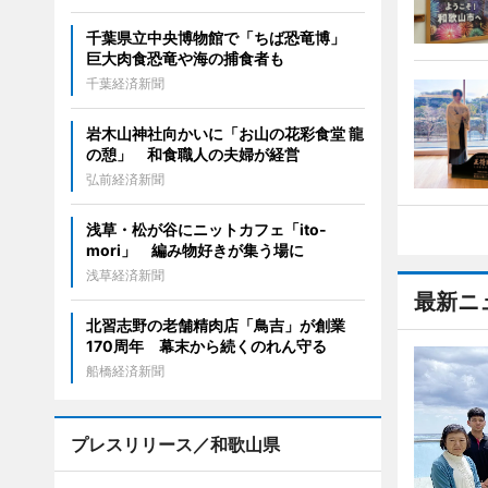
千葉県立中央博物館で「ちば恐竜博」
巨大肉食恐竜や海の捕食者も
千葉経済新聞
岩木山神社向かいに「お山の花彩食堂 龍
の憩」 和食職人の夫婦が経営
弘前経済新聞
浅草・松が谷にニットカフェ「ito-
mori」 編み物好きが集う場に
浅草経済新聞
最新ニ
北習志野の老舗精肉店「鳥吉」が創業
170周年 幕末から続くのれん守る
船橋経済新聞
プレスリリース／和歌山県