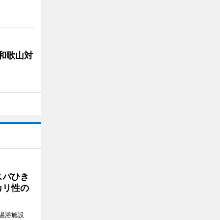
局和歌山対
スパひき
カリ性の
温浴施設