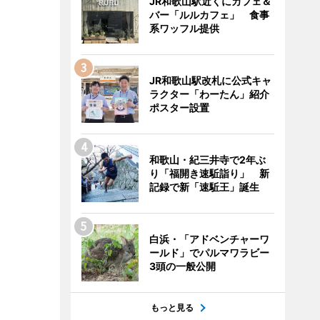
JR和歌山駅近くにカフェ＆
バー「ルルカフェ」 食事
系ワッフル提供
JR和歌山駅改札に公式キャ
ラクター「わーたん」紹介
ポスター設置
和歌山・紀三井寺で2年ぶ
り「福開き速駈詣り」 新
記録で新「速駈王」誕生
白浜・「アドベンチャーワ
ールド」でパルマワラビー
3頭の一般公開
もっと見る