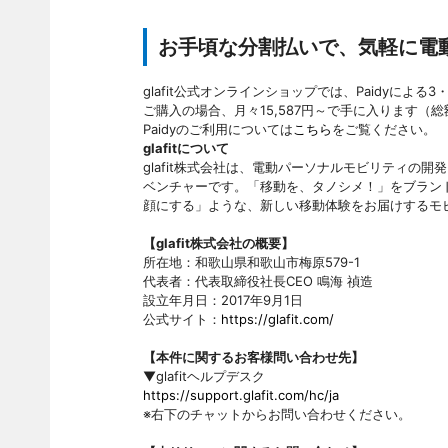
お手頃な分割払いで、気軽に電
glafit公式オンラインショップでは、Paidyによる
ご購入の場合、月々15,587円～で手に入ります（総額1
Paidyのご利用については
こちら
をご覧ください。
glafitについて
glafit株式会社は、電動パーソナルモビリティの
ベンチャーです。「移動を、タノシメ！」をブラン
顔にする」ような、新しい移動体験をお届けするモ
【glafit株式会社の概要】
所在地：和歌山県和歌山市梅原579-1
代表者：代表取締役社長CEO 鳴海 禎造
設立年月日：2017年9月1日
公式サイト：
https://glafit.com/
【本件に関するお客様問い合わせ先】
▼glafitヘルプデスク
https://support.glafit.com/hc/ja
※右下のチャットからお問い合わせください。