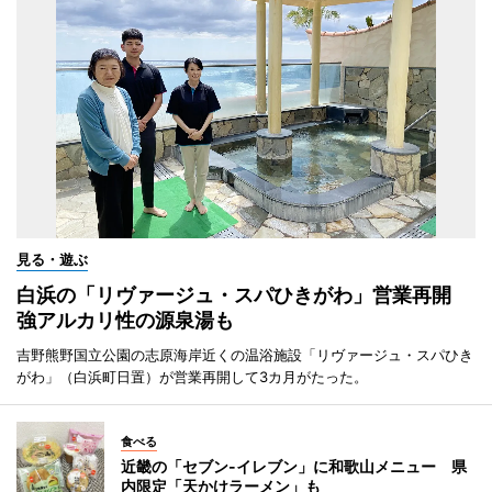
見る・遊ぶ
白浜の「リヴァージュ・スパひきがわ」営業再開
強アルカリ性の源泉湯も
吉野熊野国立公園の志原海岸近くの温浴施設「リヴァージュ・スパひき
がわ」（白浜町日置）が営業再開して3カ月がたった。
食べる
近畿の「セブン-イレブン」に和歌山メニュー 県
内限定「天かけラーメン」も