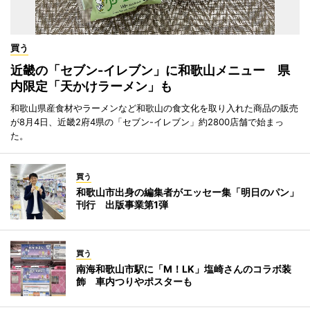
買う
近畿の「セブン-イレブン」に和歌山メニュー 県
内限定「天かけラーメン」も
和歌山県産食材やラーメンなど和歌山の食文化を取り入れた商品の販売
が8月4日、近畿2府4県の「セブン-イレブン」約2800店舗で始まっ
た。
買う
和歌山市出身の編集者がエッセー集「明日のパン」
刊行 出版事業第1弾
買う
南海和歌山市駅に「M！LK」塩崎さんのコラボ装
飾 車内つりやポスターも