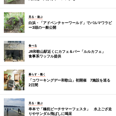
見る・遊ぶ
白浜・「アドベンチャーワールド」でパルマワラビ
ー3頭の一般公開
食べる
JR和歌山駅近くにカフェ＆バー「ルルカフェ」
食事系ワッフル提供
暮らす・働く
「コワーキングデー和歌山」初開催 7施設を巡る
2日間
見る・遊ぶ
串本で「橋杭ビーチサマーフェスタ」 水上ござ走
りやサンダル飛ばしに喝采