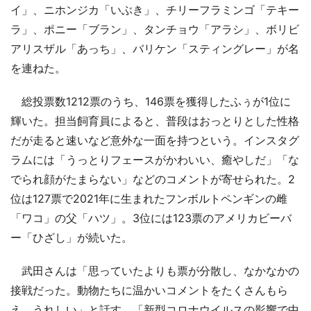
イ」、ニホンジカ「いぶき」、チリーフラミンゴ「テキー
ラ」、ポニー「ブラン」、タンチョウ「アラシ」、ボリビ
アリスザル「あっち」、バリケン「スティングレー」が名
を連ねた。
総投票数1212票のうち、146票を獲得したふぅが1位に
輝いた。担当飼育員によると、普段はおっとりとした性格
だが走ると速いなど意外な一面を持つという。インスタグ
ラムには「うっとりフェースがかわいい、癒やしだ」「な
でられ顔がたまらない」などのコメントが寄せられた。2
位は127票で2021年に生まれたフンボルトペンギンの雌
「ワコ」の父「ハツ」。3位には123票のアメリカビーバ
ー「ひざし」が続いた。
武田さんは「思っていたよりも票が分散し、なかなかの
接戦だった。動物たちに温かいコメントをたくさんもら
え、うれしい」と話す。「新型コロナウイルスの影響で中