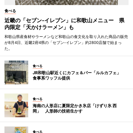
食べる
近畿の「セブン-イレブン」に和歌山メニュー 県
内限定「天かけラーメン」も
和歌山県産食材やラーメンなど和歌山の食文化を取り入れた商品の販売
が8月4日、近畿2府4県の「セブン-イレブン」約2800店舗で始まっ
た。
食べる
JR和歌山駅近くにカフェ＆バー「ルルカフェ」
食事系ワッフル提供
食べる
海南の人形店に夏限定かき氷店「けずり氷 西
岡」 人形師の技術生かす
食べる