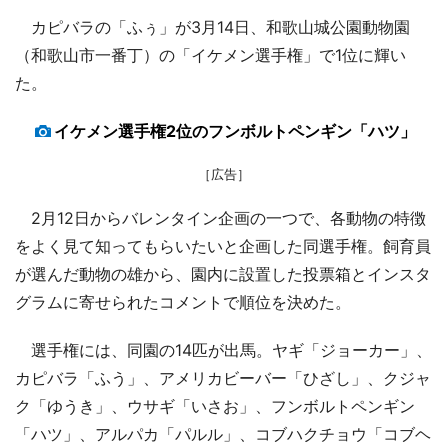
カピバラの「ふぅ」が3月14日、和歌山城公園動物園
（和歌山市一番丁）の「イケメン選手権」で1位に輝い
た。
イケメン選手権2位のフンボルトペンギン「ハツ」
［広告］
2月12日からバレンタイン企画の一つで、各動物の特徴
をよく見て知ってもらいたいと企画した同選手権。飼育員
が選んだ動物の雄から、園内に設置した投票箱とインスタ
グラムに寄せられたコメントで順位を決めた。
選手権には、同園の14匹が出馬。ヤギ「ジョーカー」、
カピバラ「ふう」、アメリカビーバー「ひざし」、クジャ
ク「ゆうき」、ウサギ「いさお」、フンボルトペンギン
「ハツ」、アルパカ「パルル」、コブハクチョウ「コブヘ