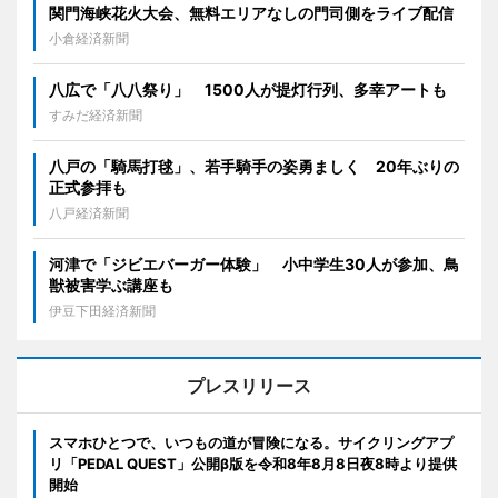
関門海峡花火大会、無料エリアなしの門司側をライブ配信
小倉経済新聞
八広で「八八祭り」 1500人が提灯行列、多幸アートも
すみだ経済新聞
八戸の「騎馬打毬」、若手騎手の姿勇ましく 20年ぶりの
正式参拝も
八戸経済新聞
河津で「ジビエバーガー体験」 小中学生30人が参加、鳥
獣被害学ぶ講座も
伊豆下田経済新聞
プレスリリース
スマホひとつで、いつもの道が冒険になる。サイクリングアプ
リ「PEDAL QUEST」公開β版を令和8年8月8日夜8時より提供
開始