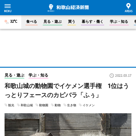
32°C
食べる
見る・遊ぶ
買う
暮らす・働く
学ぶ・知る
見る・遊ぶ
学ぶ・知る
2022.03.17
和歌山城の動物園でイケメン選手権 1位はう
っとりフェースのカピバラ「ふぅ」
観光
和歌山城
動物園
動物
生き物
イケメン