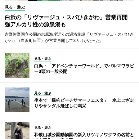
見る・遊ぶ
白浜の「リヴァージュ・スパひきがわ」営業再開
強アルカリ性の源泉湯も
吉野熊野国立公園の志原海岸近くの温浴施設「リヴァージュ・スパひき
がわ」（白浜町日置）が営業再開して3カ月がたった。
見る・遊ぶ
白浜・「アドベンチャーワールド」でパルマワラビ
ー3頭の一般公開
見る・遊ぶ
串本で「橋杭ビーチサマーフェスタ」 水上ござ走
りやサンダル飛ばしに喝采
見る・遊ぶ
和歌山城公園動物園の新入りツキノワグマの名前と