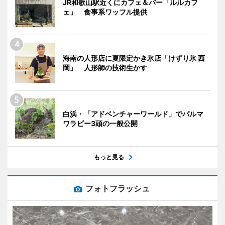
JR和歌山駅近くにカフェ＆バー「ルルカフ
ェ」 食事系ワッフル提供
海南の人形店に夏限定かき氷店「けずり氷 西
岡」 人形師の技術生かす
白浜・「アドベンチャーワールド」でパルマ
ワラビー3頭の一般公開
もっと見る
フォトフラッシュ