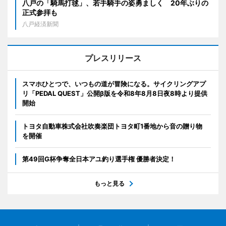
八戸の「騎馬打毬」、若手騎手の姿勇ましく 20年ぶりの
正式参拝も
八戸経済新聞
プレスリリース
スマホひとつで、いつもの道が冒険になる。サイクリングアプ
リ「PEDAL QUEST」公開β版を令和8年8月8日夜8時より提供
開始
トヨタ自動車株式会社吹奏楽団トヨタ町1番地から音の贈り物
を開催
第49回G杯争奪全日本アユ釣り選手権 優勝者決定！
もっと見る