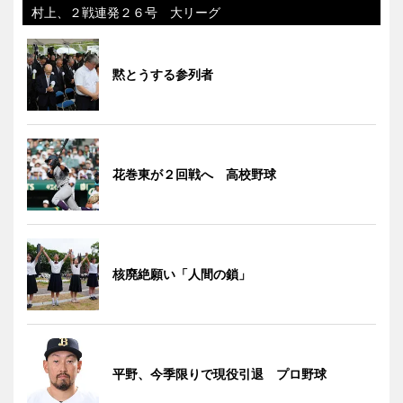
村上、２戦連発２６号 大リーグ
黙とうする参列者
花巻東が２回戦へ 高校野球
核廃絶願い「人間の鎖」
平野、今季限りで現役引退 プロ野球