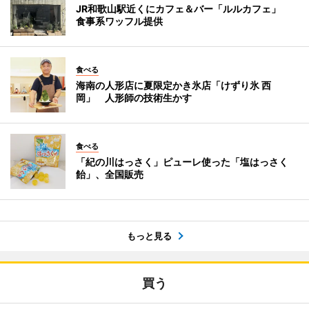
JR和歌山駅近くにカフェ＆バー「ルルカフェ」
食事系ワッフル提供
食べる
海南の人形店に夏限定かき氷店「けずり氷 西
岡」 人形師の技術生かす
食べる
「紀の川はっさく」ピューレ使った「塩はっさく
飴」、全国販売
もっと見る
買う