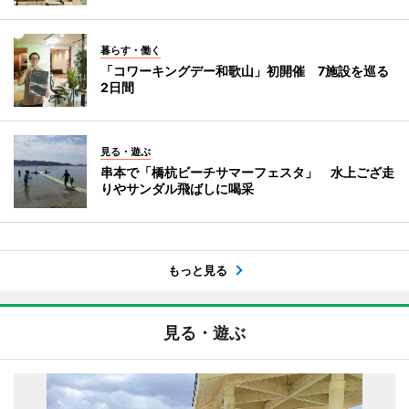
暮らす・働く
「コワーキングデー和歌山」初開催 7施設を巡る
2日間
見る・遊ぶ
串本で「橋杭ビーチサマーフェスタ」 水上ござ走
りやサンダル飛ばしに喝采
もっと見る
見る・遊ぶ