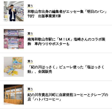
買う
和歌山市出身の編集者がエッセー集「明日のパン」
刊行 出版事業第1弾
買う
南海和歌山市駅に「M！LK」塩崎さんのコラボ装
飾 車内つりやポスターも
買う
「紀の川はっさく」ピューレ使った「塩はっさく
飴」、全国販売
買う
紀の川市貴志川町に自家焙煎コーヒーとクレープの
店「ハトバコーヒー」