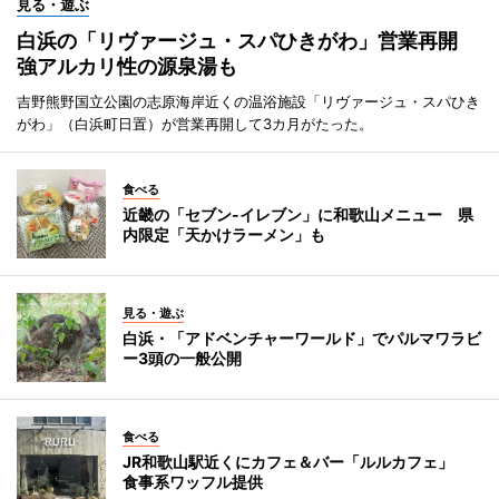
見る・遊ぶ
白浜の「リヴァージュ・スパひきがわ」営業再開
強アルカリ性の源泉湯も
吉野熊野国立公園の志原海岸近くの温浴施設「リヴァージュ・スパひき
がわ」（白浜町日置）が営業再開して3カ月がたった。
食べる
近畿の「セブン-イレブン」に和歌山メニュー 県
内限定「天かけラーメン」も
見る・遊ぶ
白浜・「アドベンチャーワールド」でパルマワラビ
ー3頭の一般公開
食べる
JR和歌山駅近くにカフェ＆バー「ルルカフェ」
食事系ワッフル提供