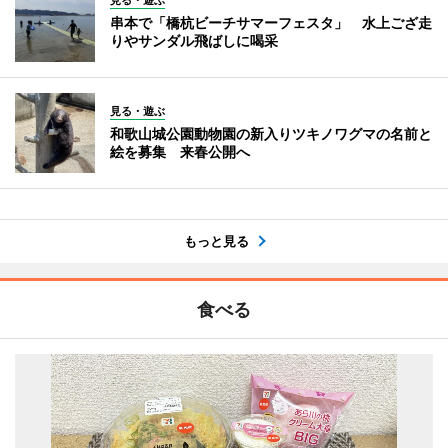
串本で「橋杭ビーチサマーフェスタ」 水上ござ走
りやサンダル飛ばしに喝采
見る・遊ぶ
和歌山城公園動物園の新入りツキノワグマの名前と
絵を募集 来春公開へ
もっと見る
食べる