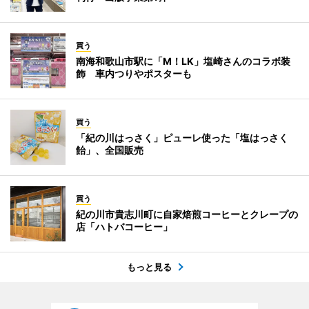
買う
南海和歌山市駅に「M！LK」塩崎さんのコラボ装
飾 車内つりやポスターも
買う
「紀の川はっさく」ピューレ使った「塩はっさく
飴」、全国販売
買う
紀の川市貴志川町に自家焙煎コーヒーとクレープの
店「ハトバコーヒー」
もっと見る