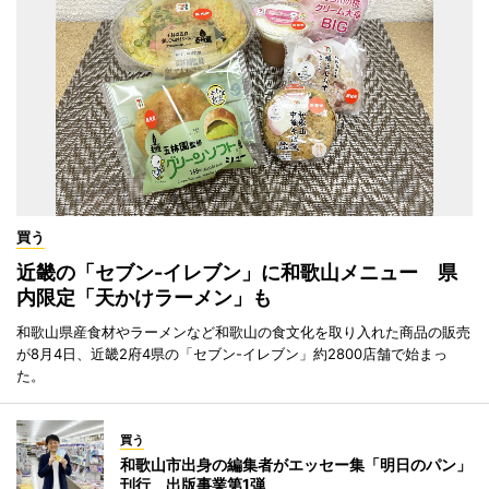
買う
近畿の「セブン-イレブン」に和歌山メニュー 県
内限定「天かけラーメン」も
和歌山県産食材やラーメンなど和歌山の食文化を取り入れた商品の販売
が8月4日、近畿2府4県の「セブン-イレブン」約2800店舗で始まっ
た。
買う
和歌山市出身の編集者がエッセー集「明日のパン」
刊行 出版事業第1弾