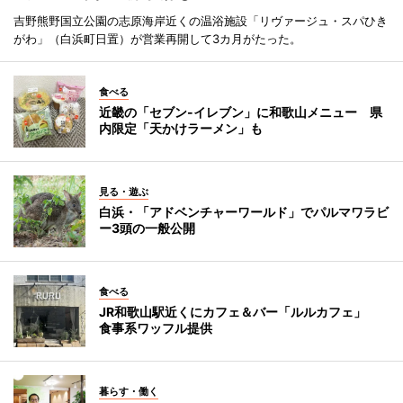
吉野熊野国立公園の志原海岸近くの温浴施設「リヴァージュ・スパひき
がわ」（白浜町日置）が営業再開して3カ月がたった。
食べる
近畿の「セブン-イレブン」に和歌山メニュー 県
内限定「天かけラーメン」も
見る・遊ぶ
白浜・「アドベンチャーワールド」でパルマワラビ
ー3頭の一般公開
食べる
JR和歌山駅近くにカフェ＆バー「ルルカフェ」
食事系ワッフル提供
暮らす・働く