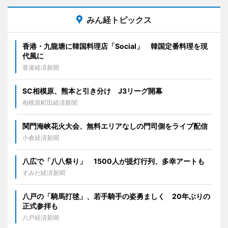
みん経トピックス
香港・九龍塘に韓国料理店「Social」 韓国定番料理を現
代風に
香港経済新聞
SC相模原、熊本と引き分け J3リーグ開幕
相模原町田経済新聞
関門海峡花火大会、無料エリアなしの門司側をライブ配信
小倉経済新聞
八広で「八八祭り」 1500人が提灯行列、多幸アートも
すみだ経済新聞
八戸の「騎馬打毬」、若手騎手の姿勇ましく 20年ぶりの
正式参拝も
八戸経済新聞