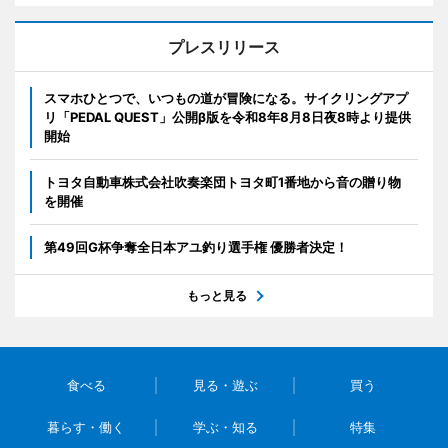
プレスリリース
スマホひとつで、いつもの道が冒険になる。サイクリングアプ
リ「PEDAL QUEST」公開β版を令和8年8月8日夜8時より提供
開始
トヨタ自動車株式会社吹奏楽団トヨタ町1番地から音の贈り物
を開催
第49回G杯争奪全日本アユ釣り選手権 優勝者決定！
もっと見る
食べる
見る・遊ぶ
買う
暮らす・働く
学ぶ・知る
特集