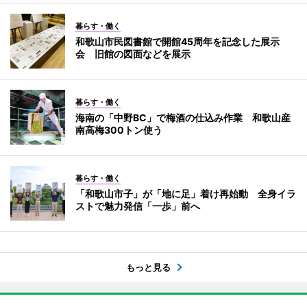
暮らす・働く
和歌山市民図書館で開館45周年を記念した展示
会 旧館の図面などを展示
暮らす・働く
海南の「中野BC」で梅酒の仕込み作業 和歌山産
南高梅300トン使う
暮らす・働く
「和歌山市子」が「地に足」着け再始動 全身イラ
ストで魅力発信「一歩」前へ
もっと見る