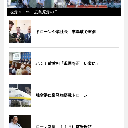
被爆８１年、広島原爆の日
ドローン企業社長、車爆破で重傷
ハシナ前首相「母国を正しい道に」
独空港に爆発物搭載ドローン
ローマ教皇、１１月に南米歴訪