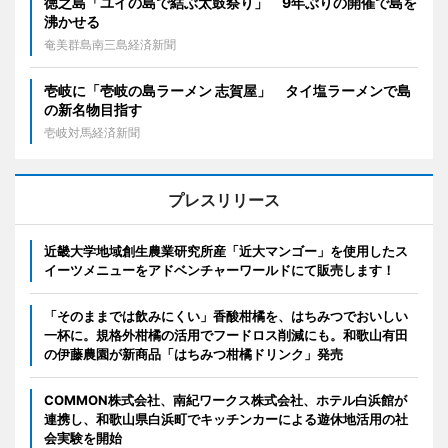
徳之島「ユイの島で結ぶ太鼓祭り」 9年ぶりの開催で島を
沸かせる
奄美群島南三島経済新聞
壱岐に「壱岐の島ラーメン 志賀屋」 タイ塩ラーメンで島
の新名物目指す
壱岐対馬経済新聞
プレスリリース
近畿大学地域創生農業研究所産「近大マンゴー」を使用したス
イーツメニューをアドベンチャーワールドにて販売します！
「そのままでは飲みにくい」香酸柑橘を、はちみつでおいしい
一杯に。規格外柑橘の活用でフードロス削減にも。和歌山有田
の伊藤農園が新商品「はちみつ柑橘ドリンク」発売
COMMON株式会社、南紀ワークス株式会社、ホテル白浜館が
連携し、和歌山県白浜町でキッチンカーによる遊休地活用の社
会実験を開始