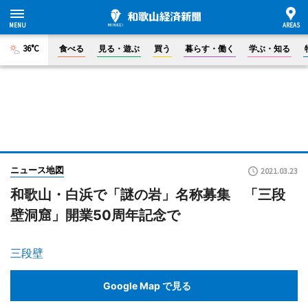
36°C
食べる
見る・遊ぶ
買う
暮らす・働く
学ぶ・知る
ニュース地図
2021.03.23
和歌山・白浜で「謎の岩」名称募集 「三段
壁洞窟」開業50周年記念で
三段壁
Google Map で見る