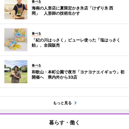
食べる
海南の人形店に夏限定かき氷店「けずり氷 西
岡」 人形師の技術生かす
食べる
「紀の川はっさく」ピューレ使った「塩はっさく
飴」、全国販売
食べる
和歌山・本町公園で夜市「ヨナヨナエイギョウ」初
開催へ 県内外から33店
もっと見る
暮らす・働く