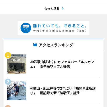
もっと見る
アクセスランキング
JR和歌山駅近くにカフェ＆バー「ルルカフ
ェ」 食事系ワッフル提供
和歌山・紀三井寺で2年ぶり「福開き速駈詣
り」 新記録で新「速駈王」誕生