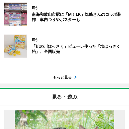
買う
南海和歌山市駅に「M！LK」塩崎さんのコラボ装
飾 車内つりやポスターも
買う
「紀の川はっさく」ピューレ使った「塩はっさく
飴」、全国販売
もっと見る
見る・遊ぶ