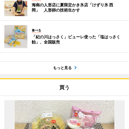
海南の人形店に夏限定かき氷店「けずり氷 西
岡」 人形師の技術生かす
食べる
「紀の川はっさく」ピューレ使った「塩はっさく
飴」、全国販売
もっと見る
買う