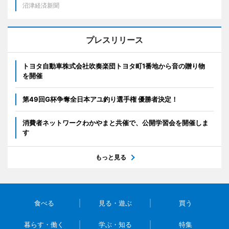
沼津経済新聞
プレスリリース
トヨタ自動車株式会社吹奏楽団トヨタ町1番地から音の贈り物
を開催
第49回G杯争奪全日本アユ釣り選手権 優勝者決定！
消費者ネットワークわかやまと共催で、公開学習会を開催しま
す
もっと見る
食べる
見る・遊ぶ
買う
暮らす・働く
学ぶ・知る
特集