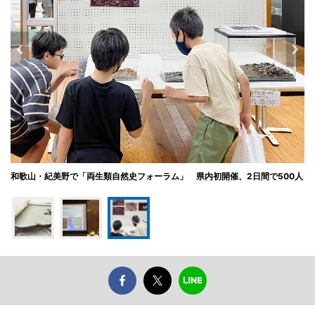
和歌山・紀美野で「両生類自然史フォーラム」 県内初開催、2日間で500人