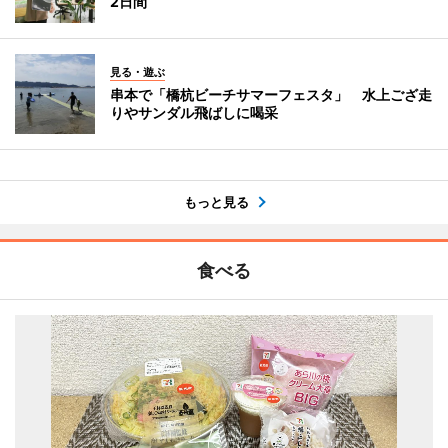
2日間
見る・遊ぶ
串本で「橋杭ビーチサマーフェスタ」 水上ござ走
りやサンダル飛ばしに喝采
もっと見る
食べる