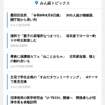
みん経トピックス
墨田区役所、「令和8年8月8日婚」 300人超が婚姻届、
開庁前から長い列
すみだ経済新聞
浦和で「親子の居場所なつまつり」 浴衣姿でヨーヨー釣
りや和太鼓楽しむ
浦和経済新聞
厚狭に保護猫カフェ「ねことおちゃ」 古民家改築、猫と
の触れ合いも
山口宇部経済新聞
文花で学生企画の「すみだタウンミーティング」 4テーマ
で意見交換
すみだ経済新聞
沼津発祥の医学研究会「U-TECH」開催へ 関係者らが沼
津市長を表敬訪問